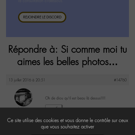
la consultation ci-dessous.
REJOINDRE LE DISCORD
Répondre à: Si comme moi tu
aimes les belles photos…
13 juillet 2016 à 20:51
#14760
Oh de diou qu’il est beau là dessus!!!!
lu6le
1
@lu6le
Ce site utilise des cookies et vous donne le contrôle sur ceux
Labohémien
324 messages
que vous souhaitez activer