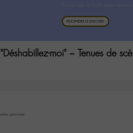
Tous les sujets du For-M- restent néanmoin
REJOINDRE LE DISCORD
"Déshabillez-moi" – Tenues de scè
uettes personnes