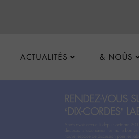
ACTUALITÉS
& NOÛS
RENDEZ-VOUS SU
‘DIX-CORDES’ LA
Après avoir accueilli depuis octobre 201
discussions labohémiennes, notre bon vie
nouvel espace de discussion pour les labo