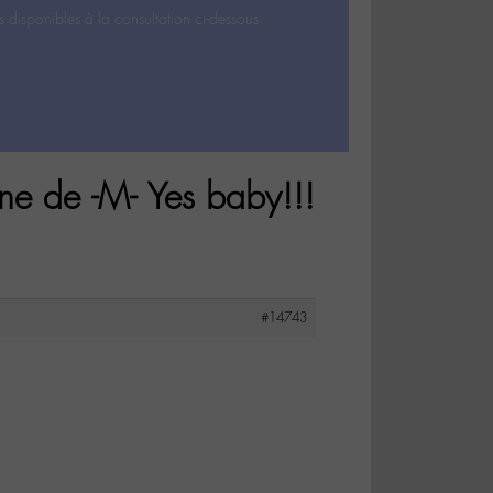
s disponibles à la consultation ci-dessous.
ne de -M- Yes baby!!!
#14743