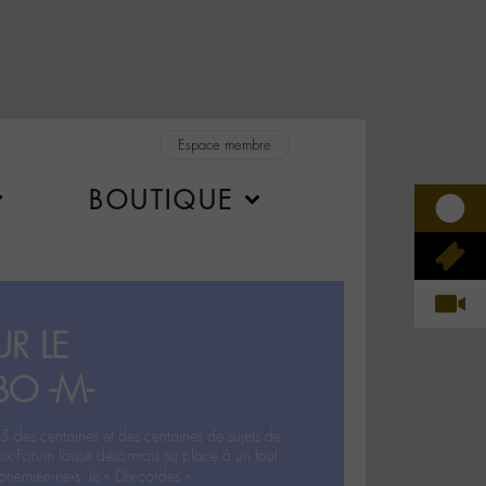
Espace membre
BOUTIQUE
R LE
BO -M-
5 des centaines et des centaines de sujets de
ux Forum laisse désormais sa place à un tout
hémien‧ne‧s: le « Dix-cordes ».