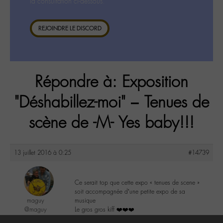
la consultation ci-dessous.
REJOINDRE LE DISCORD
Répondre à: Exposition
"Déshabillez-moi" – Tenues de
scène de -M- Yes baby!!!
13 juillet 2016 à 0:25
#14739
Ce serait top que cette expo « tenues de scene »
soit accompagnée d’une petite expo de sa
maguy
musique
@maguy
Le gros gros kiff ❤️❤️❤️
Labohémien