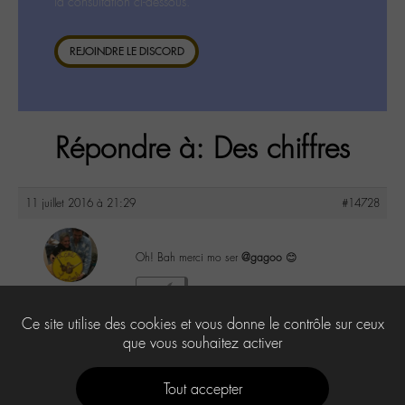
la consultation ci-dessous.
REJOINDRE LE DISCORD
Répondre à: Des chiffres
11 juillet 2016 à 21:29
#14728
Oh! Bah merci mo ser
@gagoo
😊
maguy
0
@maguy
Ce site utilise des cookies et vous donne le contrôle sur ceux
Labohémien
3168 messages
que vous souhaitez activer
Tout accepter