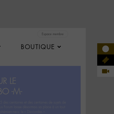
Espace membre
BOUTIQUE
R LE
BO -M-
5 des centaines et des centaines de sujets de
ux Forum laisse désormais sa place à un tout
hémien‧ne‧s: le « Dix-cordes ».