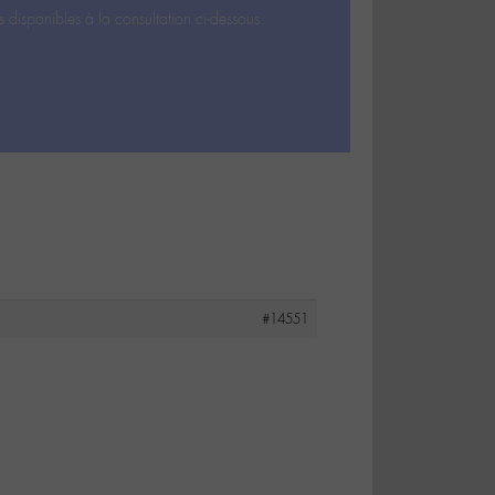
s disponibles à la consultation ci-dessous.
#14551