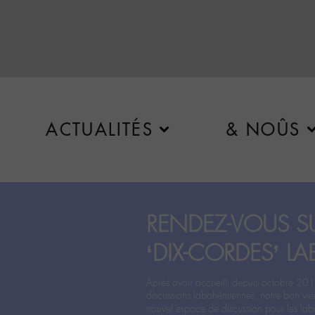
ACTUALITÉS
& NOÛS
RENDEZ-VOUS SU
‘DIX-CORDES’ LA
Après avoir accueilli depuis octobre 201
discussions labohémiennes, notre bon vie
nouvel espace de discussion pour les labo