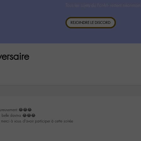
Tous les sujets du For-M- restent néanmoin
REJOINDRE LE DISCORD
ersaire
eureusement 😂😂😂
a belle davina 😂😂😂
merci à vous d’avoir participer à cette soirée