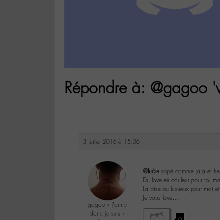
Répondre à: @gagoo 'v
3 juillet 2016 à 15:36
@lu6le
sapé comme jaja et h
Du love en couleur pour toi m
La bise au luxueux pour moi et 
Je vous love…
gagoo « j’aime
donc je suis »