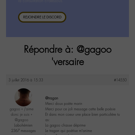
la consultation ci-dessous.
REJOINDRE LE DISCORD
Répondre à: @gagoo
'versaire
3 juillet 2016 à 15:33
#14550
@tragan
Merci doux poète marin
gagoo « j’aime
Merci pour ce joli message cette belle poésie
donc je suis »
Et dans mon coeur une place bien particulière tu
@gagoo
as:
Labohémien
La gagoo chasse déprime
2367 messages
Le tragan qui poètise m’anime