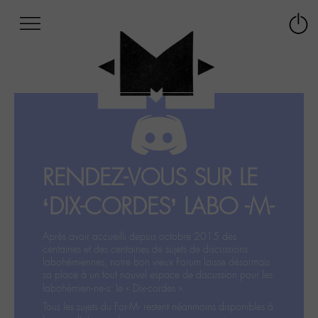
Afficher
Panneau de gestion des cookies
Labo
Connex
-
le
M-
menu
Aller
au
menu
Aller
au
contenu
RENDEZ-VOUS SUR LE
Aller
à
‘DIX-CORDES’ LABO -M-
la
recherche
Après avoir accueilli depuis octobre 2015 des
centaines et des centaines de sujets de discussions
labohémiennes, notre bon vieux Forum laisse désormais
sa place à un tout nouvel espace de discussion pour les
labohémien‧ne‧s: le « Dix-cordes ».
Tous les sujets du For-M- restent néanmoins disponibles à