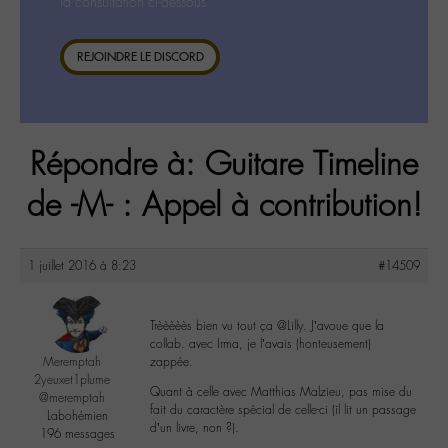
la consultation ci-dessous.
REJOINDRE LE DISCORD
Répondre à: Guitare Timeline
de -M- : Appel à contribution!
1 juillet 2016 à 8:23
#14509
Trèèèèès bien vu tout ça @Lilly. J’avoue que la
collab. avec Irma, je l’avais (honteusement)
Meremptah
zappée.
2yeuxet1plume
Quant à celle avec Matthias Malzieu, pas mise du
@meremptah
fait du caractère spécial de celle-ci (il lit un passage
Labohémien
d’un livre, non ?).
196 messages