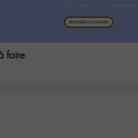
Tous les sujets du For-M- restent néanmoin
REJOINDRE LE DISCORD
 faire