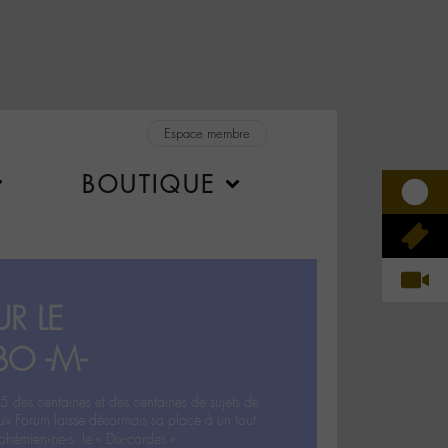
Espace membre
BOUTIQUE
R LE
BO -M-
5 des centaines et des centaines de sujets de
ux Forum laisse désormais sa place à un tout
hémien‧ne‧s: le « Dix-cordes ».