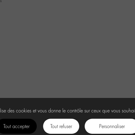
s
ilise des cookies et vous donne le contrôle sur ceux que vous souhai
Tout accepter
Tout refuser
Personnaliser
facebook
instagram
Youtube
Discord
tiktok
.