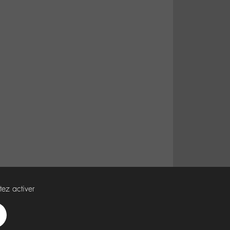
tez activer
Spotify
Deezer
Apple