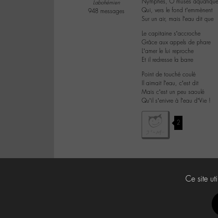
Nymphes, Ô muses aquatique
Labohémien
Qui, vers le fond t’emmènent
948 messages
Sur un air, mais l’eau dit que
Le capitaine s’accroche
Grâce aux appels de phare
L’amer le lui reproche
Et il redresse la barre
Point de touché coulé
Il aimait l’eau, c’est dit
Mais c’est un peu saoulé
Qu’il s’enivre à l’eau d’Vie !
2
Ce site ut