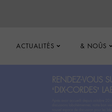
ACTUALITÉS
& NOÛS
RENDEZ-VOUS SU
‘DIX-CORDES’ LA
Après avoir accueilli depuis octobre 201
discussions labohémiennes, notre bon vie
nouvel espace de discussion pour les labo