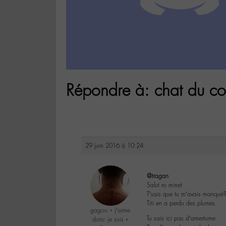
Répondre à: chat du co
29 juin 2016 à 10:24
@tragan
Salut ro minet
T’sais que tu m’avais manqué
Titi en a perdu des plumes.
gagoo « j’aime
Tu sais ici pas d’amertume
donc je suis »