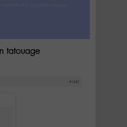
s disponibles à la consultation ci-dessous.
un tatouage
#1442