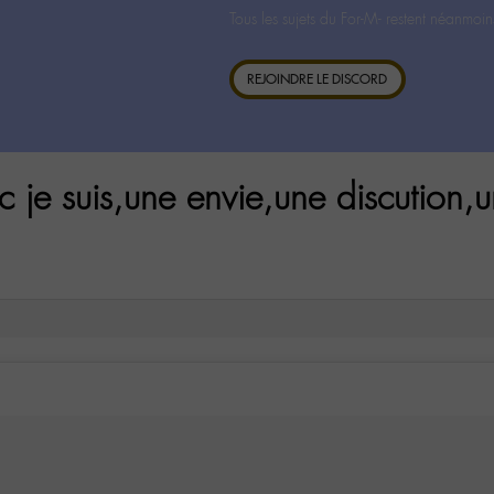
Tous les sujets du For-M- restent néanmoin
REJOINDRE LE DISCORD
 je suis,une envie,une discution,