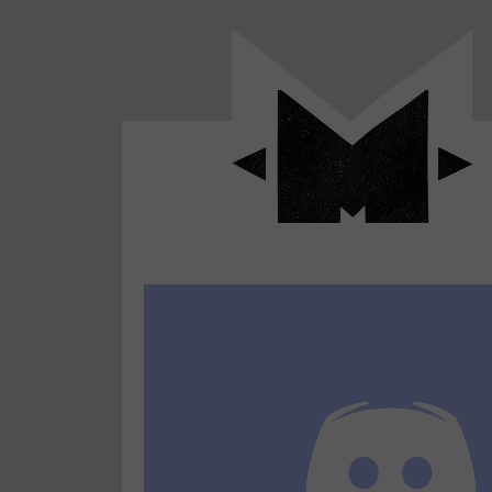
Panneau de gestion des cookies
LABO
-
Aller
Laboratoire
au
poétique
M-
menu
et
musical
Aller
autour
au
de
contenu
l'univers
Aller
de
-
à
M-
la
recherche