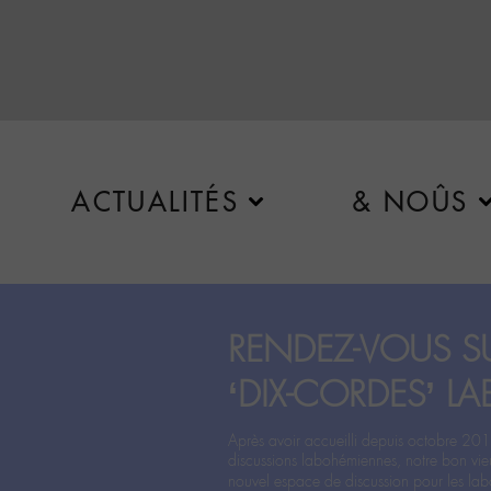
ACTUALITÉS
& NOÛS
RENDEZ-VOUS SU
‘DIX-CORDES’ LA
Après avoir accueilli depuis octobre 201
discussions labohémiennes, notre bon vie
nouvel espace de discussion pour les labo