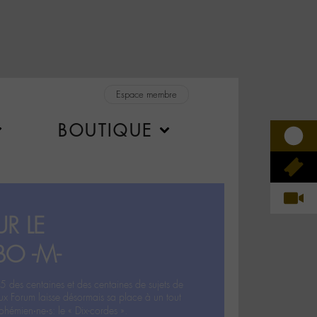
Espace membre
BOUTIQUE
R LE
BO -M-
5 des centaines et des centaines de sujets de
ux Forum laisse désormais sa place à un tout
hémien‧ne‧s: le « Dix-cordes ».