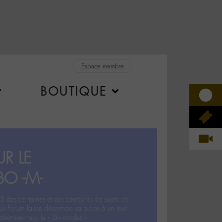
Espace membre
BOUTIQUE
R LE
BO -M-
5 des centaines et des centaines de sujets de
ux Forum laisse désormais sa place à un tout
hémien‧ne‧s: le « Dix-cordes ».