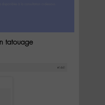
s disponibles à la consultation ci-dessous.
un tatouage
#1441