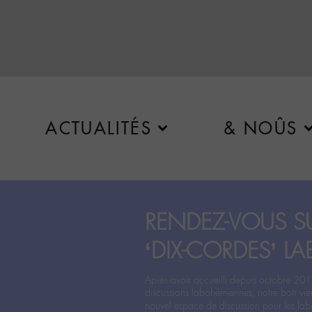
ACTUALITÉS
& NOÛS
RENDEZ-VOUS SU
‘DIX-CORDES’ LA
Après avoir accueilli depuis octobre 201
discussions labohémiennes, notre bon vie
nouvel espace de discussion pour les labo