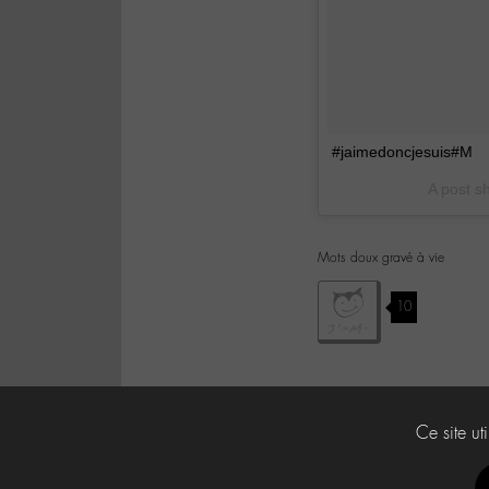
#jaimedoncjesuis#M
A post s
Mots doux gravé à vie
10
Ce site ut