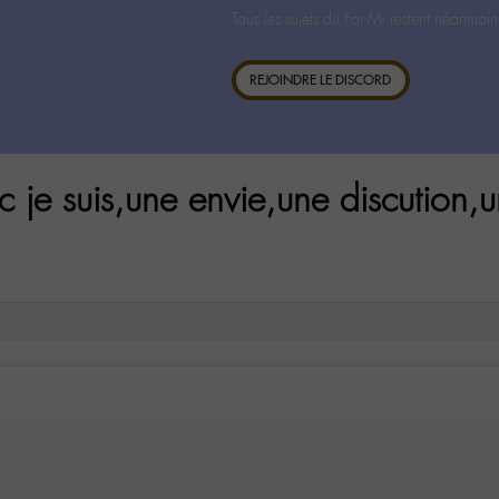
Tous les sujets du For-M- restent néanmoin
REJOINDRE LE DISCORD
 je suis,une envie,une discution,