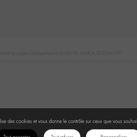
hared by
gagoo
(@gagoograr) on
Oct 20, 2015 at 12:37pm PDT
ilise des cookies et vous donne le contrôle sur ceux que vous souhai