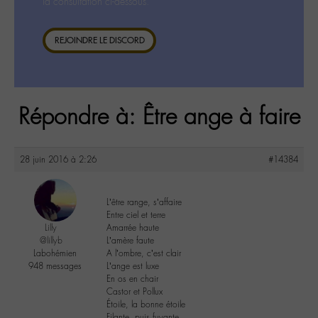
la consultation ci-dessous.
REJOINDRE LE DISCORD
Répondre à: Être ange à faire
28 juin 2016 à 2:26
#14384
L’être range, s’affaire
Entre ciel et terre
Lilly
Amarrée haute
@lillyb
L’amère faute
Labohémien
A l’ombre, c’est clair
948 messages
L’ange est luxe
En os en chair
Castor et Pollux
Étoile, la bonne étoile
Filante, puis fuyante