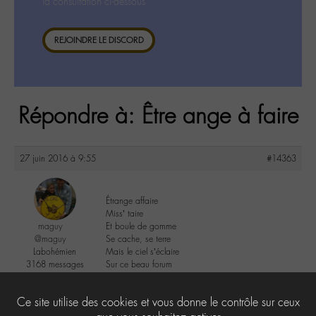
la consultation ci-dessous.
REJOINDRE LE DISCORD
Répondre à: Être ange à faire
27 juin 2016 à 9:55
#14363
Étrange affaire
Miss’ taire
maguy
Et boule de gomme
@maguy
Se cache, se terre
Labohémien
Mais le ciel s’éclaire
3168 messages
Sur ce beau forum
10
Ce site utilise des cookies et vous donne le contrôle sur ceux