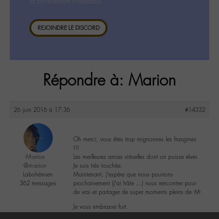
la consultation ci-dessous.
REJOINDRE LE DISCORD
Répondre à: Marion
26 juin 2016 à 17:36
#14332
Oh merci, vous êtes trop mignonnes les frangines
!!!
-M-arion
Les meilleures amies virtuelles dont on puisse rêver.
@m-arion
Je suis très touchée.
Labohémien
Maintenant, j’espère que nous pourrons
362 messages
prochainement (j’ai hâte …) nous rencontrer pour
de vrai et partager de super moments pleins de -M-
Je vous embrasse fort.