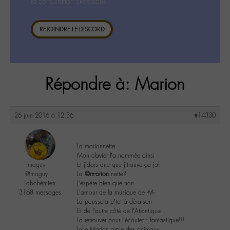
la consultation ci-dessous.
REJOINDRE LE DISCORD
Répondre à: Marion
26 juin 2016 à 12:36
#14330
La marionnette
Mon clavier l’a nommée ainsi
maguy
Et j’dois dire que j’trouve ça joli
@maguy
La
@m-arion
nette?
Labohémien
J’espère bien que non
3168 messages
L’amour de la musique de -M-
La poussera p’tet à déraison
Et de l’autre côté de l’Atlantique
La retrouver pour l’écouter : fantastique!!!
Jolie Marion amie des animaux