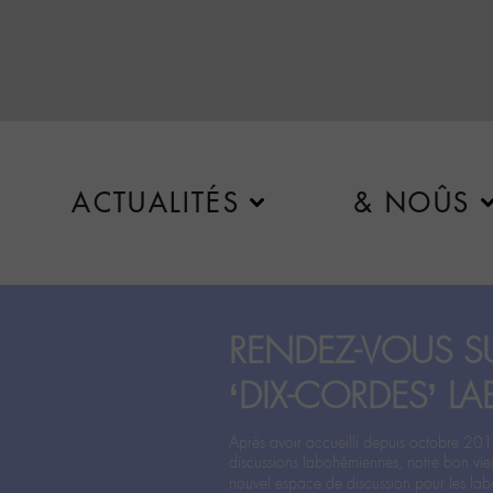
ACTUALITÉS
& NOÛS
RENDEZ-VOUS SU
‘DIX-CORDES’ LA
Après avoir accueilli depuis octobre 201
discussions labohémiennes, notre bon vie
nouvel espace de discussion pour les labo