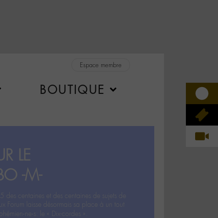
Espace membre
BOUTIQUE
R LE
BO -M-
5 des centaines et des centaines de sujets de
ux Forum laisse désormais sa place à un tout
hémien‧ne‧s: le « Dix-cordes ».