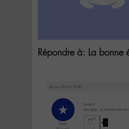
Répondre à: La bonne 
24 juin 2016 à 19:40
bonsoir
pas glop , je ne peux pas enco
3
Dede