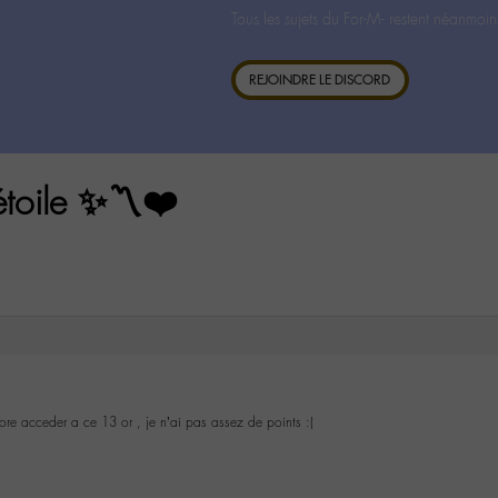
Tous les sujets du For-M- restent néanmoin
REJOINDRE LE DISCORD
étoile ✨〽️❤️
re acceder a ce 13 or , je n’ai pas assez de points :(