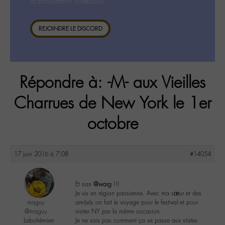
la consultation ci-dessous.
REJOINDRE LE DISCORD
Répondre à: -M- aux Vieilles
Charrues de New York le 1er
octobre
17 juin 2016 à 7:08
#14054
Et nan
@warg
!!!
Je vis en région parisienne. Avec ma sœur et des
maguy
ami(e)s on fait le voyage pour le festival et pour
@maguy
visiter NY par la même occasion
Labohémien
Je ne sais pas comment ça se passe aux states