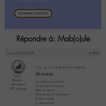
la consultation ci-dessous.
REJOINDRE LE DISCORD
Répondre à: Mab(o)ule
16 juin 2016 à 22:00
#14040
À toi, qui d’une bulle d’air fais l’embellie…
PRÈ’ EN BULLE
Tragan
@tragan
Des bulles nous savons
Labohémien
Qu’à croquer la pomme
205 messages
Pépin trouverons
Mais ne suis qu’un homme
Éclate ma bulle
En rêve errance