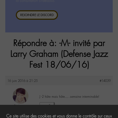
la consultation ci-dessous.
REJOINDRE LE DISCORD
Répondre à: -M- invité par
Larry Graham (Defense Jazz
Fest 18/06/16)
16 juin 2016 à 21:25
#14039
J -2 hâte mais hâte…..semaine interminable!
Evelyne
2
@evelyne
Ce site utilise des cookies et vous donne le contrôle sur ceux
Labohémien