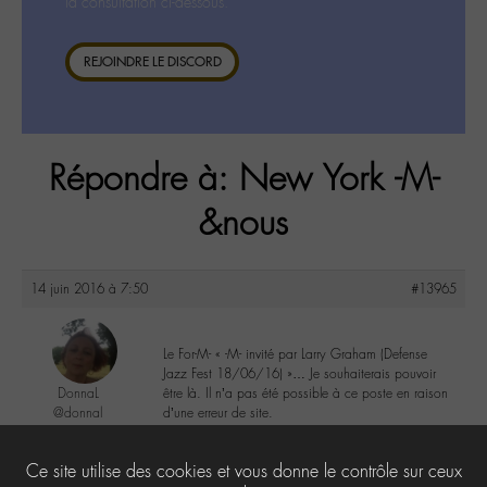
la consultation ci-dessous.
REJOINDRE LE DISCORD
Répondre à: New York -M-
&nous
14 juin 2016 à 7:50
#13965
Le For-M- « -M- invité par Larry Graham (Defense
Jazz Fest 18/06/16) »… Je souhaiterais pouvoir
DonnaL
être là. Il n’a pas été possible à ce poste en raison
@donnal
d’une erreur de site.
Labohémien
596 messages
1
Ce site utilise des cookies et vous donne le contrôle sur ceux