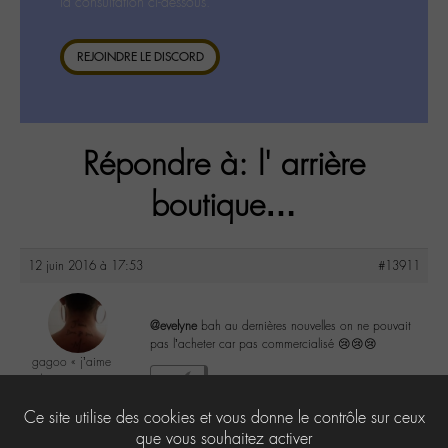
la consultation ci-dessous.
REJOINDRE LE DISCORD
Répondre à: l' arrière
boutique…
12 juin 2016 à 17:53
#13911
@evelyne
bah au dernières nouvelles on ne pouvait
pas l’acheter car pas commercialisé 😢😢😢
gagoo « j’aime
donc je suis »
1
@gagoo
Ce site utilise des cookies et vous donne le contrôle sur ceux
Labohémien
2367 messages
que vous souhaitez activer