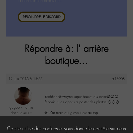
la consultation ci-dessous.
REJOINDRE LE DISCORD
Répondre à: l' arrière
boutique…
12 juin 2016 à 15:55
#13908
Yeahhhh
@evelyne
super boulot dis donc😍😍😍
Et voilà tu as appris à poster des photos 😉😉😉
gagoo « j’aime
donc je suis »
@Lu6le
mais oui grave il est au top
@gagoo
Labohémien
2
Ce site utilise des cookies et vous donne le contrôle sur ceux
2367 messages