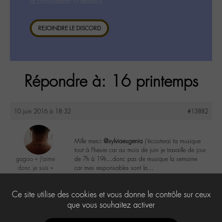
la consultation ci-dessous.
REJOINDRE LE DISCORD
Répondre à: 16 printemps
10 juin 2016 à 18:32
#13882
Mille merci
@sylviaeugenia
j’écouterai ta musique
tout à l’heure car au mois de juin je travaille de jour
gagoo « j’aime
de 7h à 19h…donc pas de musique la semaine
donc je suis »
car mes responsables sont la…
@gagoo
Labohémien
1
Ce site utilise des cookies et vous donne le contrôle sur ceux
2367 messages
que vous souhaitez activer