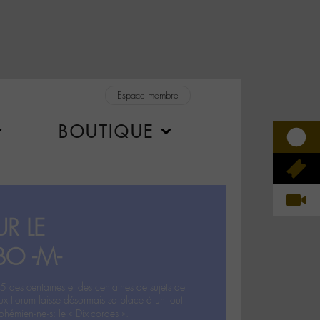
Espace membre
BOUTIQUE
R LE
BO -M-
5 des centaines et des centaines de sujets de
ux Forum laisse désormais sa place à un tout
hémien‧ne‧s: le « Dix-cordes ».