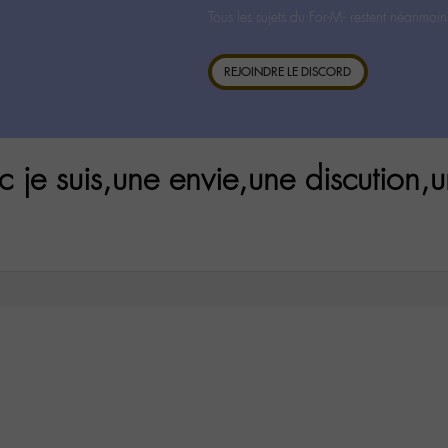
Tous les sujets du For-M- restent néanmoin
REJOINDRE LE DISCORD
 je suis,une envie,une discution,