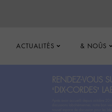
ACTUALITÉS
& NOÛS
RENDEZ-VOUS SU
‘DIX-CORDES’ LA
Après avoir accueilli depuis octobre 201
discussions labohémiennes, notre bon vie
nouvel espace de discussion pour les labo