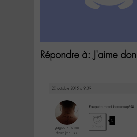
Répondre à: J'aime donc
20 octobre 2015 à 9:39
Poupette merci beaucoup!😁
0
gagoo « j’aime
donc je suis »