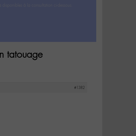
s disponibles à la consultation ci-dessous.
un tatouage
#1382