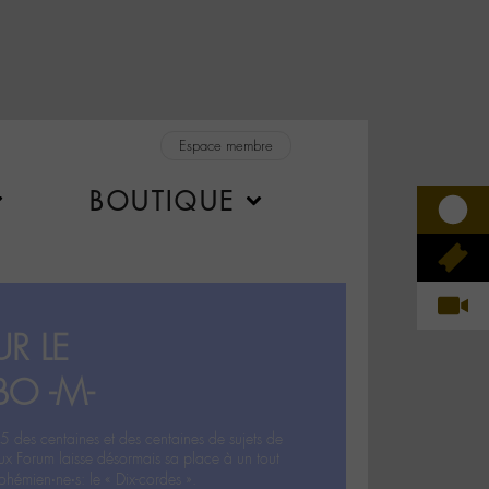
Espace membre
BOUTIQUE
R LE
BO -M-
5 des centaines et des centaines de sujets de
ux Forum laisse désormais sa place à un tout
hémien‧ne‧s: le « Dix-cordes ».