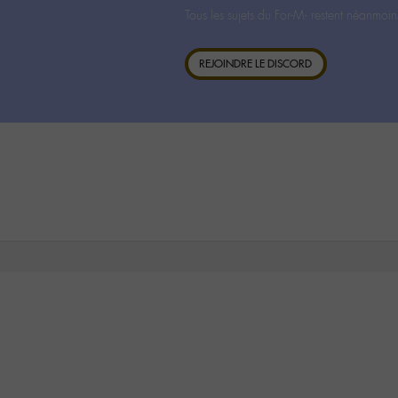
Tous les sujets du For-M- restent néanmoin
REJOINDRE LE DISCORD