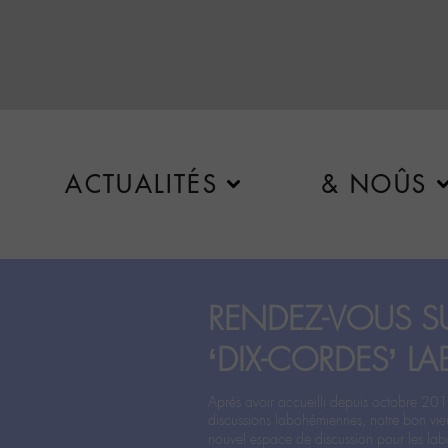
ACTUALITÉS
& NOÛS
RENDEZ-VOUS SU
‘DIX-CORDES’ LA
Après avoir accueilli depuis octobre 201
discussions labohémiennes, notre bon vie
nouvel espace de discussion pour les labo