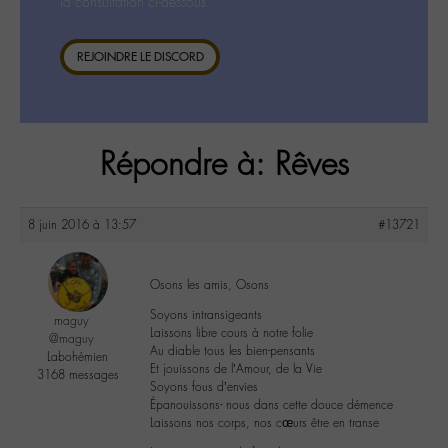
la consultation ci-dessous.
REJOINDRE LE DISCORD
Répondre à: Rêves
8 juin 2016 à 13:57
#13721
Osons les amis, Osons
Soyons intransigeants
maguy
Laissons libre cours à notre folie
@maguy
Au diable tous les bien-pensants
Labohémien
Et jouissons de l’Amour, de la Vie
3168 messages
Soyons fous d’envies
Épanouissons- nous dans cette douce démence
Laissons nos corps, nos cœurs être en transe