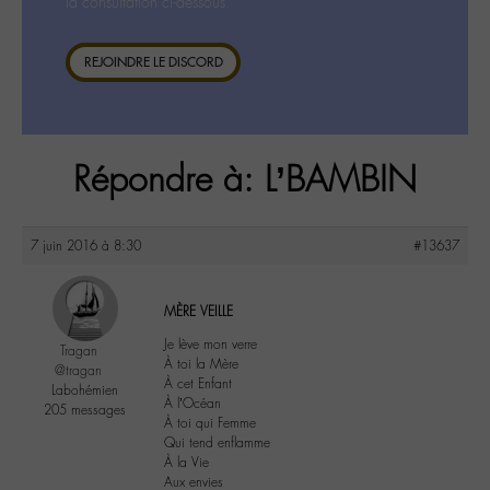
la consultation ci-dessous.
REJOINDRE LE DISCORD
Répondre à: L’BAMBIN
7 juin 2016 à 8:30
#13637
MÈRE VEILLE
Je lève mon verre
Tragan
À toi la Mère
@tragan
À cet Enfant
Labohémien
À l’Océan
205 messages
À toi qui Femme
Qui tend enflamme
À la Vie
Aux envies