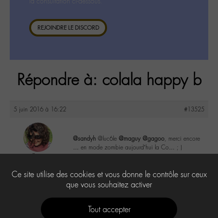
la consultation ci-dessous.
REJOINDRE LE DISCORD
Répondre à: colala happy b
5 juin 2016 à 16:22
#13525
@sandyh
@luc6le
@maguy
@gagoo
, merci encore
… en mode zombie aujourd’hui la Co… ; )
Co
@colalala
3
Ce site utilise des cookies et vous donne le contrôle sur ceux
Labohémien
188 messages
que vous souhaitez activer
Tout accepter