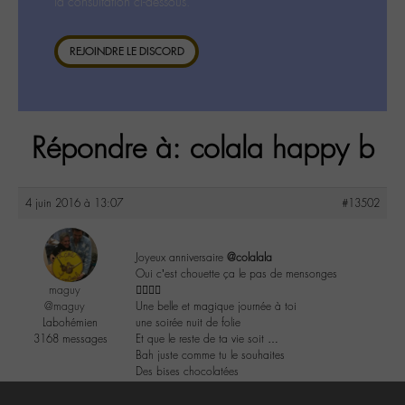
la consultation ci-dessous.
REJOINDRE LE DISCORD
Répondre à: colala happy b
4 juin 2016 à 13:07
#13502
Joyeux anniversaire
@colalala
Oui c’est chouette ça le pas de mensonges
maguy
👌🏼👍🏼
@maguy
Une belle et magique journée à toi
Labohémien
une soirée nuit de folie
3168 messages
Et que le reste de ta vie soit …
Bah juste comme tu le souhaites
Des bises chocolatées