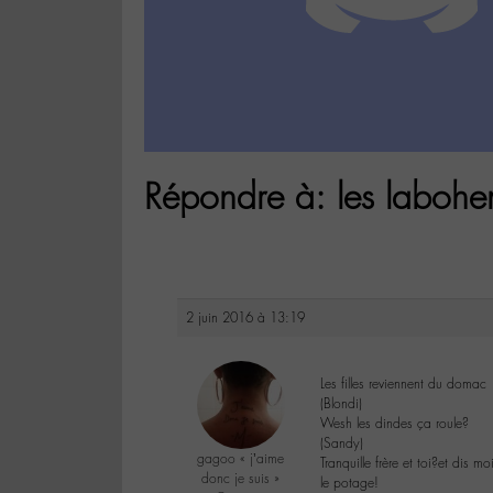
Répondre à: les laboh
2 juin 2016 à 13:19
Les filles reviennent du domac
(Blondi)
Wesh les dindes ça roule?
(Sandy)
gagoo « j’aime
Tranquille frère et toi?et dis
donc je suis »
le potage!