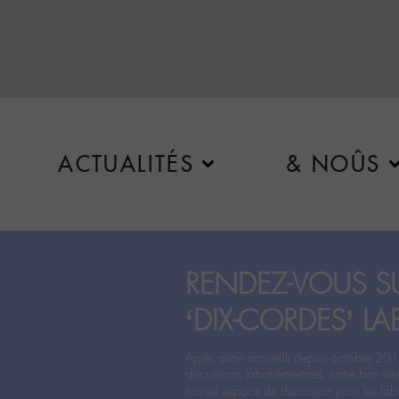
ACTUALITÉS
& NOÛS
RENDEZ-VOUS SU
‘DIX-CORDES’ LA
Après avoir accueilli depuis octobre 201
discussions labohémiennes, notre bon vie
nouvel espace de discussion pour les labo