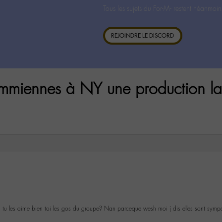
Tous les sujets du For-M- restent néanmoin
REJOINDRE LE DISCORD
emmiennes à NY une production 
 moi tu les aime bien toi les gos du groupe? Nan parceque wesh moi j dis elles sont sy