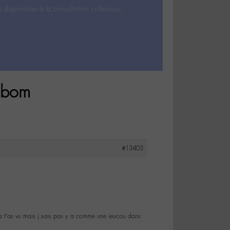
s disponibles à la consultation ci-dessous.
labom
#13403
mpa t’as vu mais j sais pas y a comme une ieucou dans