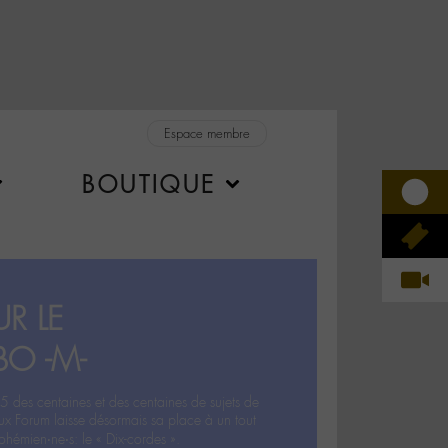
Espace membre
BOUTIQUE
R LE
BO -M-
5 des centaines et des centaines de sujets de
ux Forum laisse désormais sa place à un tout
hémien‧ne‧s: le « Dix-cordes ».