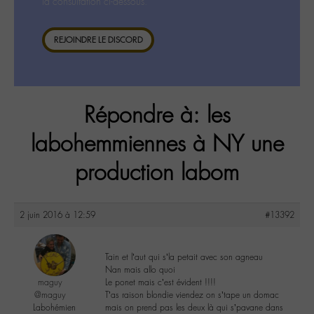
la consultation ci-dessous.
REJOINDRE LE DISCORD
Répondre à: les
labohemmiennes à NY une
production labom
2 juin 2016 à 12:59
#13392
Tain et l’aut qui s’la petait avec son agneau
Nan mais allo quoi
maguy
Le ponet mais c’est évident !!!!
@maguy
T’as raison blondie viendez on s’tape un domac
Labohémien
mais on prend pas les deux là qui s’pavane dans