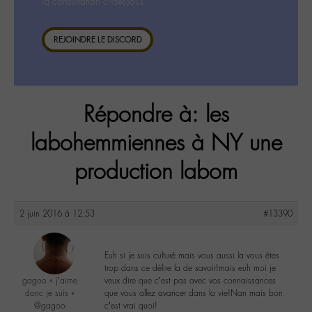
la consultation ci-dessous.
REJOINDRE LE DISCORD
Répondre à: les
labohemmiennes à NY une
production labom
2 juin 2016 à 12:53
#13390
Euh si je suis culturé mais vous aussi la vous êtes
trop dans ce délire la de savoir!mais euh moi je
gagoo « j’aime
veux dire que c’est pas avec vos connaissances
donc je suis »
que vous allez avancer dans la vie!Nan mais bon
@gagoo
c’est vrai quoi!