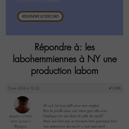
la consultation ci-dessous.
REJOINDRE LE DISCORD
Répondre à: les
labohemmiennes à NY une
production labom
2 juin 2016 à 12:33
#13386
Ah ouf j’ai trop péfli pour mes ongles!
Bon la pouffe avec son vieux gars elle nous
gagoo « j’aime
l’explique son jeu dans la salle de sport?
donc je suis »
Mais euh faut pas je transpire hein parceque bon
@gagoo
mes extensions de veuch’ y vont pas tenir!