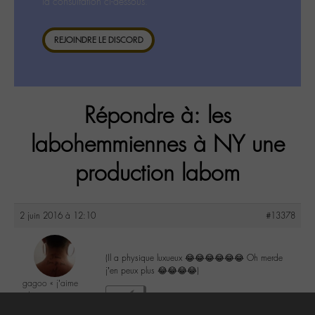
la consultation ci-dessous.
REJOINDRE LE DISCORD
Répondre à: les
labohemmiennes à NY une
production labom
2 juin 2016 à 12:10
#13378
(Il a physique luxueux 😂😂😂😂😂😂 Oh merde
j’en peux plus 😂😂😂😂)
gagoo « j’aime
donc je suis »
2
@gagoo