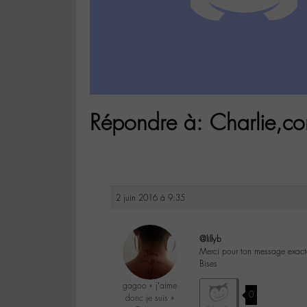
Répondre à: Charlie,c
2 juin 2016 à 9:35
@lillyb
Merci pour ton message exacte
Bises
gagoo « j’aime
0
donc je suis »