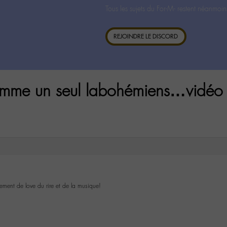
Tous les sujets du For-M- restent néanmoin
REJOINDRE LE DISCORD
omme un seul labohémiens…vidéo 
ment de love du rire et de la musique!