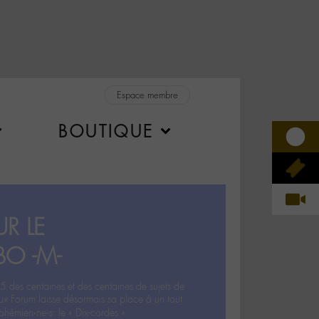
Espace membre
BOUTIQUE
R LE
BO -M-
5 des centaines et des centaines de sujets de
ux Forum laisse désormais sa place à un tout
hémien‧ne‧s: le « Dix-cordes ».