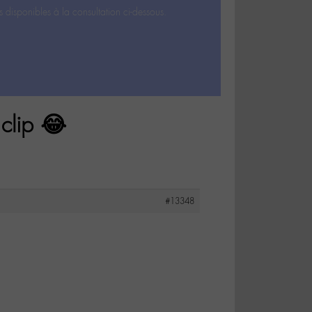
s disponibles à la consultation ci-dessous.
clip 😂
#13348