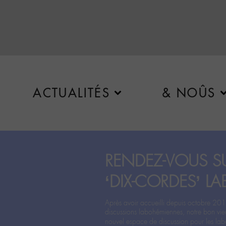
ACTUALITÉS
& NOÛS
RENDEZ-VOUS SU
‘DIX-CORDES’ LA
Après avoir accueilli depuis octobre 201
discussions labohémiennes, notre bon vie
nouvel espace de discussion pour les labo