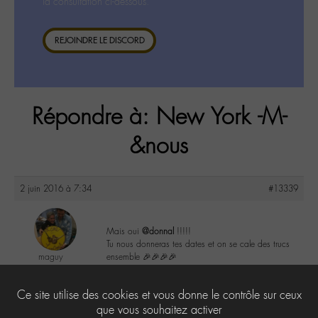
la consultation ci-dessous.
REJOINDRE LE DISCORD
Répondre à: New York -M-
&nous
2 juin 2016 à 7:34
#13339
Mais oui
@donnal
!!!!!
Tu nous donneras tes dates et on se cale des trucs
maguy
ensemble 🎉🎉🎉🎉
@maguy
Labohémien
0
Ce site utilise des cookies et vous donne le contrôle sur ceux
3168 messages
que vous souhaitez activer