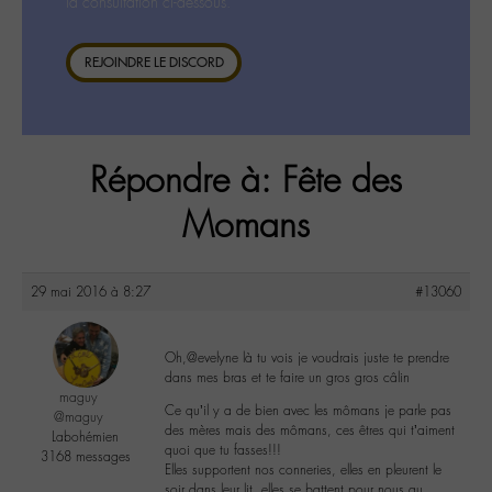
la consultation ci-dessous.
REJOINDRE LE DISCORD
Répondre à: Fête des
Momans
29 mai 2016 à 8:27
#13060
Oh,@evelyne là tu vois je voudrais juste te prendre
dans mes bras et te faire un gros gros câlin
maguy
Ce qu’il y a de bien avec les mômans je parle pas
@maguy
des mères mais des mômans, ces êtres qui t’aiment
Labohémien
quoi que tu fasses!!!
3168 messages
Elles supportent nos conneries, elles en pleurent le
soir dans leur lit, elles se battent pour nous au