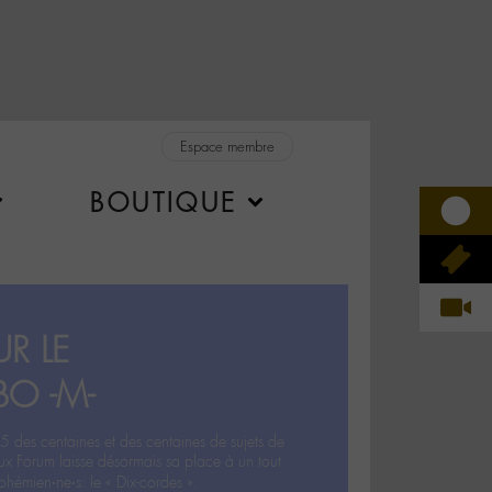
Espace membre
BOUTIQUE
R LE
BO -M-
5 des centaines et des centaines de sujets de
ux Forum laisse désormais sa place à un tout
hémien‧ne‧s: le « Dix-cordes ».