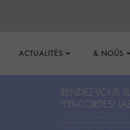
ACTUALITÉS
& NOÛS
RENDEZ-VOUS SU
‘DIX-CORDES’ LA
Après avoir accueilli depuis octobre 201
discussions labohémiennes, notre bon vie
nouvel espace de discussion pour les labo