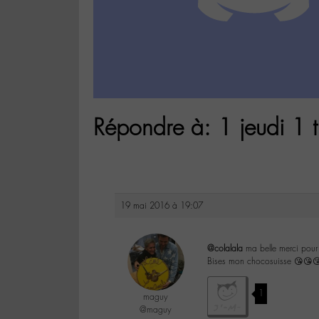
Répondre à: 1 jeudi 1 t
19 mai 2016 à 19:07
@colalala
ma belle merci pour 
Bises mon chocosuisse 😘😘
1
maguy
@maguy