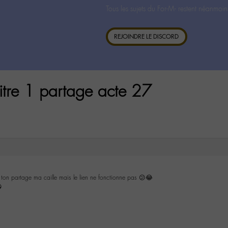
Tous les sujets du For-M- restent néanmoin
REJOINDRE LE DISCORD
itre 1 partage acte 27
ton partage ma caille mais le lien ne fonctionne pas 😕😂
