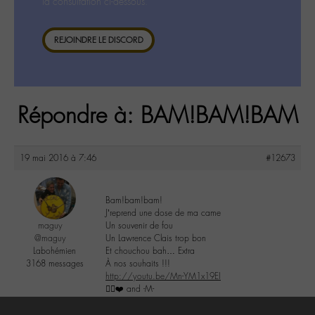
la consultation ci-dessous.
REJOINDRE LE DISCORD
Répondre à: BAM!BAM!BAM
19 mai 2016 à 7:46
#12673
Bam!bam!bam!
J’reprend une dose de ma came
maguy
Un souvenir de fou
@maguy
Un Lawrence Clais trop bon
Labohémien
Et chouchou bah… Extra
3168 messages
À nos souhaits !!!
http://youtu.be/Mn-YM1x19EI
✌🏼️❤️ and -M-