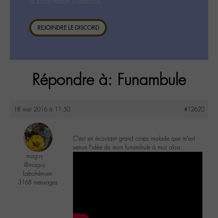
la consultation ci-dessous.
REJOINDRE LE DISCORD
Répondre à: Funambule
18 mai 2016 à 11:50
#12620
C’est en écoutant grand corps malade que m’est
venue l’idée de mon funambule à moi alors:
maguy
@maguy
Labohémien
3168 messages