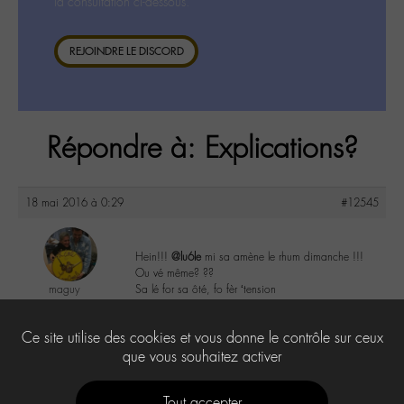
la consultation ci-dessous.
REJOINDRE LE DISCORD
Répondre à: Explications?
18 mai 2016 à 0:29
#12545
Hein!!!
@lu6le
mi sa amène le rhum dimanche !!!
Ou vé même? ??
maguy
Sa lé for sa ôté, fo fèr ‘tension
@maguy
Labohémien
1
Ce site utilise des cookies et vous donne le contrôle sur ceux
3168 messages
que vous souhaitez activer
Tout accepter