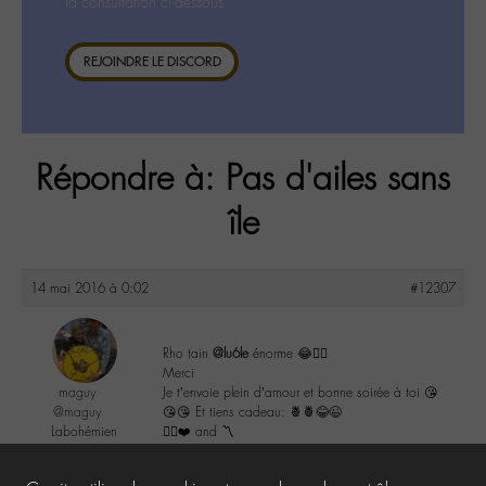
la consultation ci-dessous.
REJOINDRE LE DISCORD
Répondre à: Pas d'ailes sans
île
14 mai 2016 à 0:02
#12307
Rho tain
@lu6le
énorme 😂👌🏼
Merci
maguy
Je t’envoie plein d’amour et bonne soirée à toi 😘
@maguy
😘😘 Et tiens cadeau: 🍍🍍😂😉
Labohémien
✌🏼️❤️ and 〽️
3168 messages
2