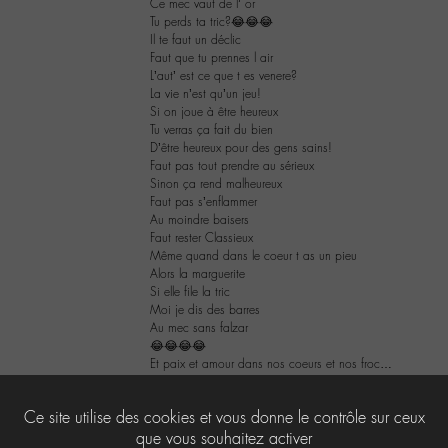
Ce mec vaut de l’ or
Tu perds ta tric?😂😂😂
Il te faut un déclic
Faut que tu prennes l air
L’aut’ est ce que t es venere?
La vie n’est qu’un jeu!
Si on joue à être heureux
Tu verras ça fait du bien
D’être heureux pour des gens sains!
Faut pas tout prendre au sérieux
Sinon ça rend malheureux
Faut pas s’enflammer
Au moindre baisers
Faut rester Classieux
Même quand dans le coeur t as un pieu
Alors la marguerite
Si elle file la tric
Moi je dis des barres
Au mec sans falzar
😂😂😂😂
Et paix et amour dans nos coeurs et nos froc…
1
Ce site utilise des cookies et vous donne le contrôle sur ceux
que vous souhaitez activer