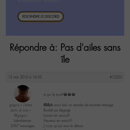
la consultation ci-dessous.
REJOINDRE LE DISCORD
Répondre à: Pas d'ailes sans
île
12 mai 2016 à 16:02
#12222
à qui le tour?😂😂😂
gagoo « j’aime
@lillyb
nous fais un remake de tournée ménage
donc je suis »
Bordel ça dégage
@gagoo
Looser en amour?
Labohémien
Heureux en amor!!!
2367 messages
J crois qu’ça vaut le détour