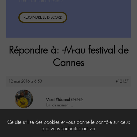
la consultation ci-dessous.
REJOINDRE LE DISCORD
Répondre à: -M-au festival de
Cannes
12 mai 2016 à 6:53
#12157
Merci
@donnal
😘😘😘
Un joli moment…
maguy
@maguy
1
Ce site utilise des cookies et vous donne le contrôle sur ceux
Labohémien
3168 messages
que vous souhaitez activer