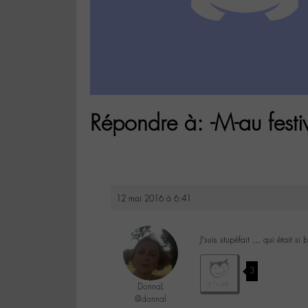
Répondre à: -M-au fest
12 mai 2016 à 6:41
J’suis stupéfait … qui était s
3
DonnaL
@donnal