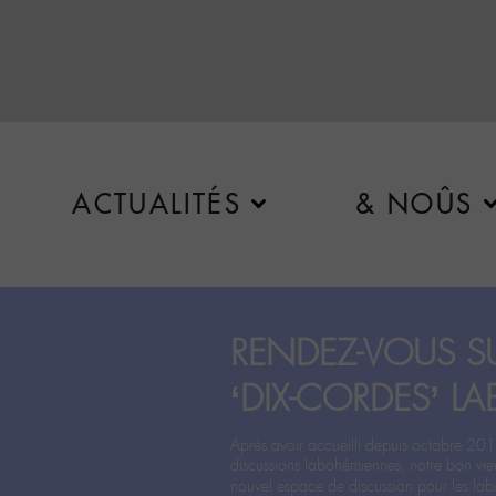
ACTUALITÉS
& NOÛS
RENDEZ-VOUS SU
‘DIX-CORDES’ LA
Après avoir accueilli depuis octobre 201
discussions labohémiennes, notre bon vie
nouvel espace de discussion pour les labo