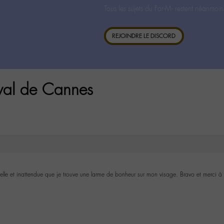
Tous les sujets du For-M- restent néanmoin
REJOINDRE LE DISCORD
ival de Cannes
i belle et inattendue que je trouve une larme de bonheur sur mon visage. Bravo et merci à