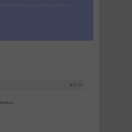
s disponibles à la consultation ci-dessous.
#12155
 Matthieu.