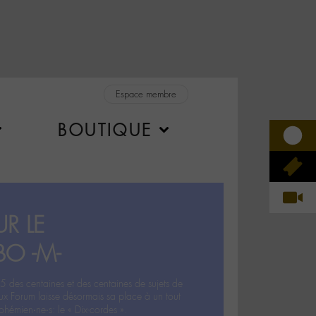
Espace membre
BOUTIQUE
R LE
BO -M-
5 des centaines et des centaines de sujets de
ux Forum laisse désormais sa place à un tout
hémien‧ne‧s: le « Dix-cordes ».