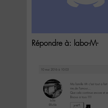
Répondre à: labo-M-
10 mai 2016 à 10:03
Ma famille -M- c’est tout a fa
rire,de l’amour…
Que cela continue encore et en
Bisous a tous !!!!
lu6le
@lu6le