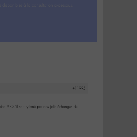
s disponibles à la consultation ci-dessous.
#11995
abo !! Qu’il soit rythmé par des jolis échanges,du