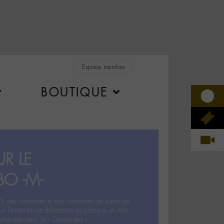
Espace membre
BOUTIQUE
R LE
BO -M-
5 des centaines et des centaines de sujets de
ux Forum laisse désormais sa place à un tout
hémien‧ne‧s: le « Dix-cordes ».