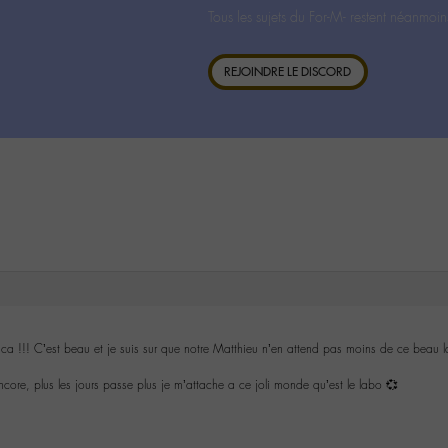
Tous les sujets du For-M- restent néanmoin
REJOINDRE LE DISCORD
it ca !!! C’est beau et je suis sur que notre Matthieu n’en attend pas moins de ce beau l
core, plus les jours passe plus je m’attache a ce joli monde qu’est le labo 💞