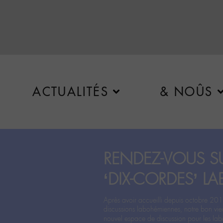
ACTUALITÉS
& NOÛS
RENDEZ-VOUS SU
‘DIX-CORDES’ LA
Après avoir accueilli depuis octobre 201
discussions labohémiennes, notre bon vie
nouvel espace de discussion pour les labo