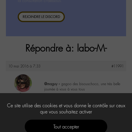
la consultation ci-dessous.
REJOINDRE LE DISCORD
Répondre à: labo-M-
10 mai 2016 à 7:33
#11991
@maguy
« gagoo des bisouschoco, une très belle
journée à vous à vous tous
Co
@colalala
2
Ce site utilise des cookies et vous donne le contrôle sur ceux
Labohémien
188 messages
que vous souhaitez activer
Tout accepter