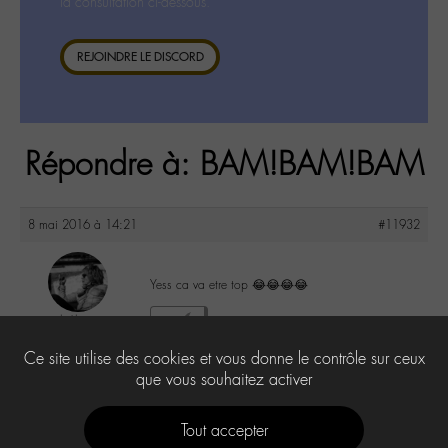
la consultation ci-dessous.
REJOINDRE LE DISCORD
Répondre à: BAM!BAM!BAM
8 mai 2016 à 14:21
#11932
Yess ca va etre top 😂😂😂😂
lu6le
1
@lu6le
Ce site utilise des cookies et vous donne le contrôle sur ceux
Labohémien
324 messages
que vous souhaitez activer
Tout accepter