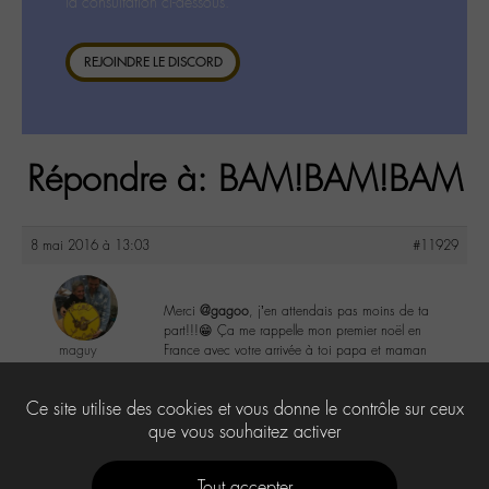
la consultation ci-dessous.
REJOINDRE LE DISCORD
Répondre à: BAM!BAM!BAM
8 mai 2016 à 13:03
#11929
Merci
@gagoo
, j’en attendais pas moins de ta
part!!!😁 Ça me rappelle mon premier noël en
maguy
France avec votre arrivée à toi papa et maman
@maguy
Labohémien
0
Ce site utilise des cookies et vous donne le contrôle sur ceux
3168 messages
que vous souhaitez activer
Tout accepter