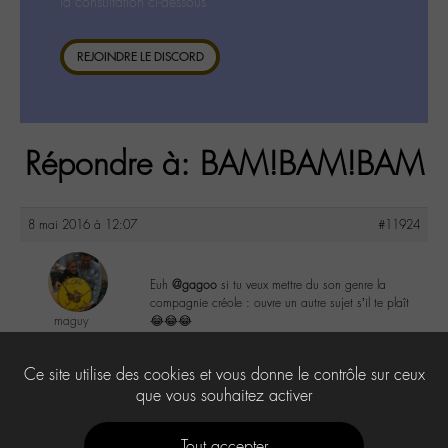
la consultation ci-dessous.
REJOINDRE LE DISCORD
Répondre à: BAM!BAM!BAM
8 mai 2016 à 12:07
#11924
Euh
@gagoo
si tu veux mettre du son genre la
compagnie créole : ouvre un autre sujet s’il te plaît
maguy
😂😂😂
@maguy
Labohémien
0
Ce site utilise des cookies et vous donne le contrôle sur ceux
3168 messages
que vous souhaitez activer
Tout accepter